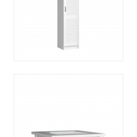
Orient S2D
Więcej