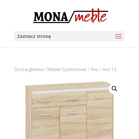
Zaznacz stronę
Strona główna
/
Meble Systemowe
/
Avo
/ Avo 13