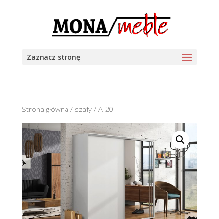
Zaznacz stronę
Strona główna
/
szafy
/ A-20