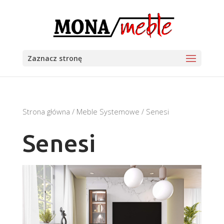
Zaznacz stronę
Strona główna
/
Meble Systemowe
/ Senesi
Senesi