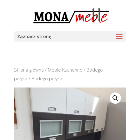
Zaznacz stronę
Strona główna
/
Meble Kuchenne
/
Bodego
połysk
/ Bodego połysk