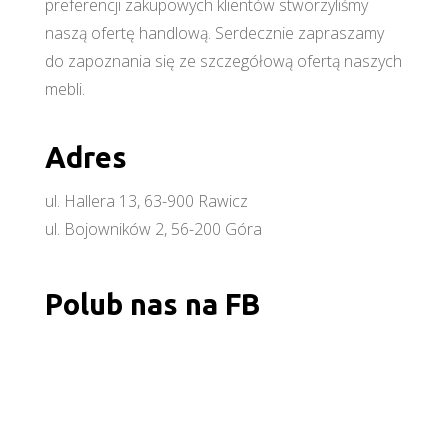
preferencji zakupowych klientów stworzyliśmy
naszą ofertę handlową. Serdecznie zapraszamy
do zapoznania się ze szczegółową ofertą naszych
mebli.
Adres
ul. Hallera 13, 63-900 Rawicz
ul. Bojowników 2, 56-200 Góra
Polub nas na FB