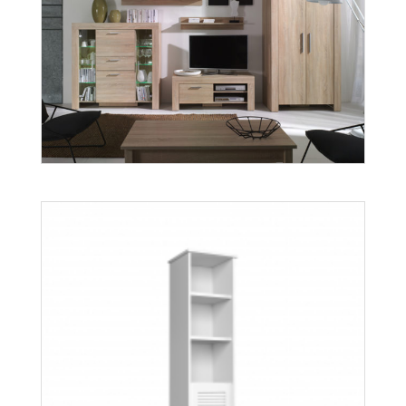
Aspen S1D
Więcej
Cezar
Więcej