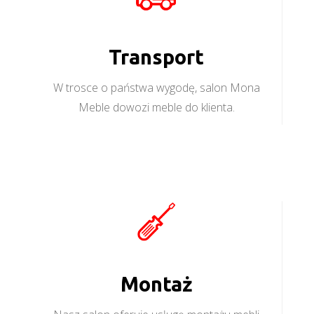
Transport
W trosce o państwa wygodę, salon Mona
Meble dowozi meble do klienta.
Montaż