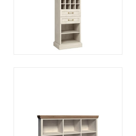
Royal LS
Więcej
Royal R2S