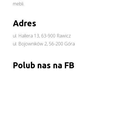
mebli.
Adres
ul. Hallera 13, 63-900 Rawicz
ul. Bojowników 2, 56-200 Góra
Polub nas na FB