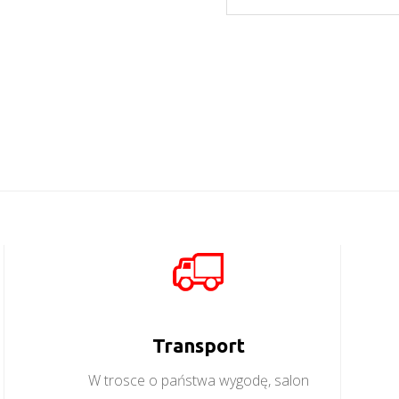
Lionel LI12
Więcej
Montana LS
Więcej
Transport
W trosce o państwa wygodę, salon