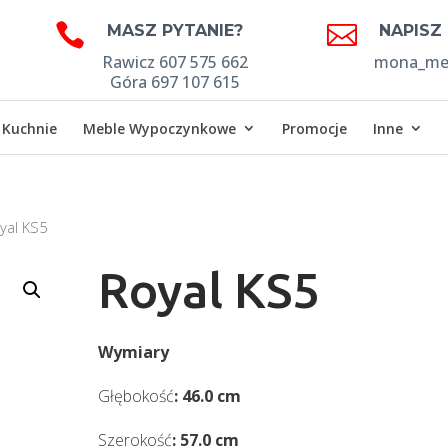


MASZ PYTANIE?
NAPISZ
Rawicz 607 575 662
mona_meb
Góra 697 107 615
Kuchnie
Meble Wypoczynkowe
Promocje
Inne
yal KS5
Royal KS5
Wymiary
Głębokość
: 46.0 cm
Szerokość
: 57.0 cm