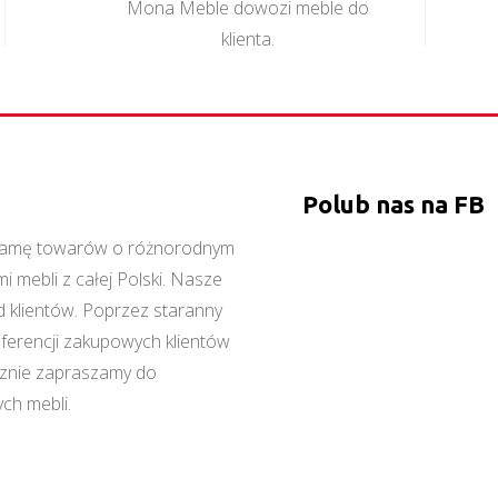
Mona Meble dowozi meble do
klienta.
Polub nas na FB
ą gamę towarów o różnorodnym
 mebli z całej Polski. Nasze
 klientów. Poprzez staranny
referencji zakupowych klientów
cznie zapraszamy do
ch mebli.