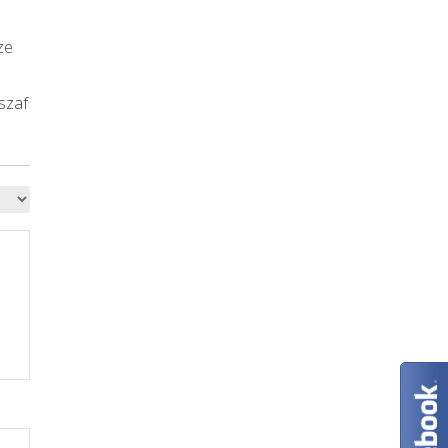
ze
ż
szaf