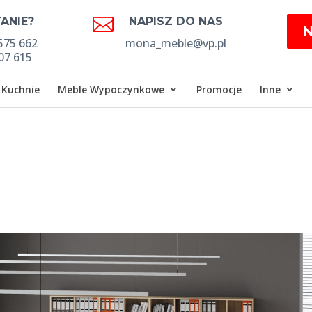

ANIE?
NAPISZ DO NAS
575 662
mona_meble@vp.pl
07 615
Kuchnie
Meble Wypoczynkowe
Promocje
Inne