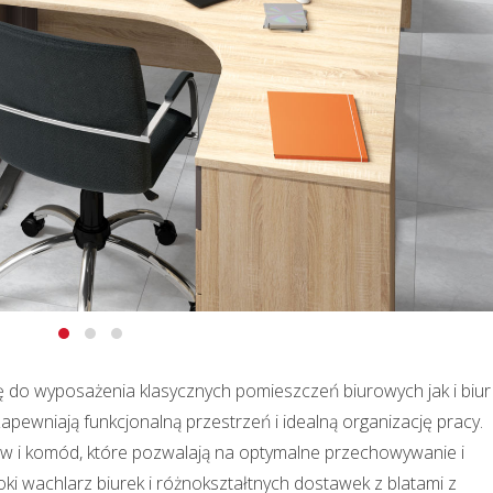
 do wyposażenia klasycznych pomieszczeń biurowych jak i biur
apewniają funkcjonalną przestrzeń i idealną organizację pracy.
ów i komód, które pozwalają na optymalne przechowywanie i
i wachlarz biurek i różnokształtnych dostawek z blatami z