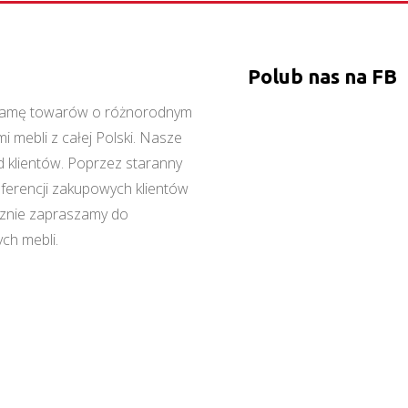
Polub nas na FB
ą gamę towarów o różnorodnym
 mebli z całej Polski. Nasze
 klientów. Poprzez staranny
referencji zakupowych klientów
cznie zapraszamy do
ch mebli.