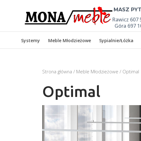

MASZ PYT
Rawicz 607 
Góra 697 1
Systemy
Meble Młodzieżowe
Sypialnie/Łóżka
Strona główna
/
Meble Młodzieżowe
/ Optimal
Optimal