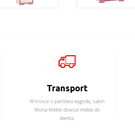
Bonti 8
Bonti 9
Więcej
Więcej
Transport
W trosce o państwa wygodę, salon
Mona Meble dowozi meble do
klienta.