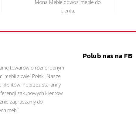
Mona Meble dowozi meble do
klienta.
Polub nas na FB
ą gamę towarów o różnorodnym
 mebli z całej Polski. Nasze
 klientów. Poprzez staranny
referencji zakupowych klientów
cznie zapraszamy do
ch mebli.