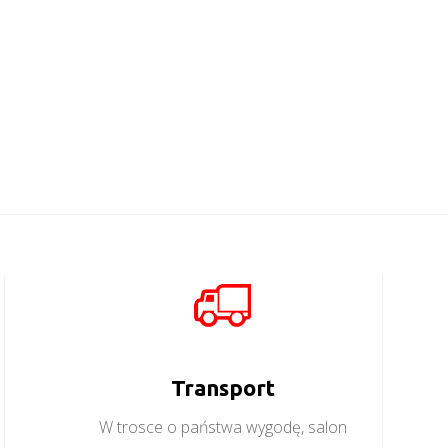
Mati R1S
Więcej
Mobi MO4
Więcej
Transport
W trosce o państwa wygodę, salon