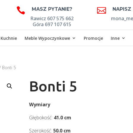


MASZ PYTANIE?
NAPISZ
Rawicz 607 575 662
mona_meb
Góra 697 107 615
Kuchnie
Meble Wypoczynkowe
Promocje
Inne
/ Bonti 5
Bonti 5
Wymiary
Głębokość:
41.0 cm
Szerokość:
50.0 cm