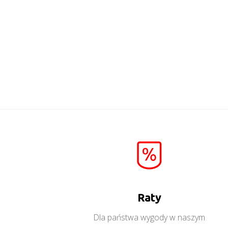
Mati L1
Więcej
Raty
Dla państwa wygody w naszym