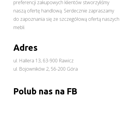
preferencji zakupowych klientów stworzyliśmy
naszą ofertę handlową. Serdecznie zapraszamy
do zapoznania się ze szczegółową ofertą naszych
mebli.
Adres
ul. Hallera 13, 63-900 Rawicz
ul. Bojowników 2, 56-200 Góra
Polub nas na FB