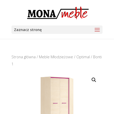
Zaznacz stronę
Strona główna
/
Meble Młodzieżowe
/
Optimal
/ Bonti
1