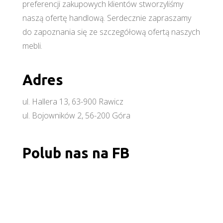
preferencji zakupowych klientów stworzyliśmy
naszą ofertę handlową. Serdecznie zapraszamy
do zapoznania się ze szczegółową ofertą naszych
mebli.
Adres
ul. Hallera 13, 63-900 Rawicz
ul. Bojowników 2, 56-200 Góra
Polub nas na FB