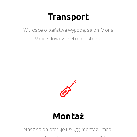
Transport
W trosce o państwa wygodę, salon Mona
Meble dowozi meble do klienta.
Montaż
Nasz salon oferuje usługę montażu mebli