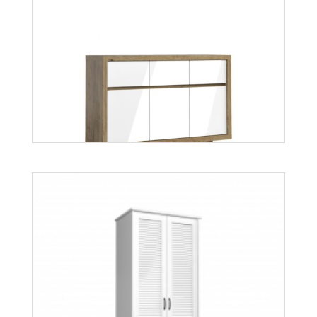
Orient
Więcej
Aspen K3S
Więcej