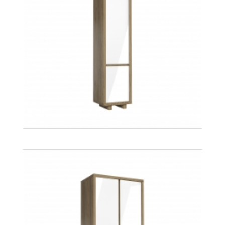
Orient W1D
Więcej