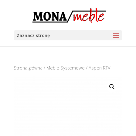
Zaznacz stronę
Strona główna
/
Meble Systemowe
/ Aspen RTV