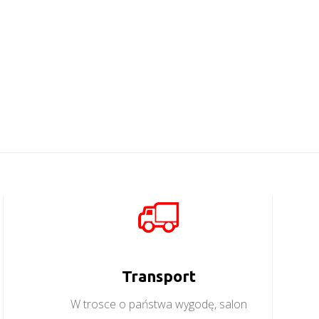
Mobi MO12
Mobi MO11
Więcej
Więcej
Transport
W trosce o państwa wygodę, salon