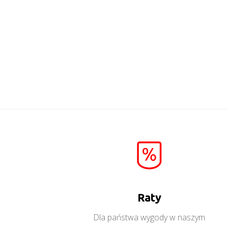
Mati K1D
Więcej
Raty
Dla państwa wygody w naszym