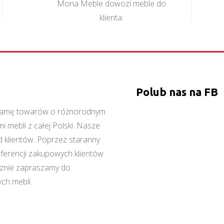
Mona Meble dowozi meble do
klienta.
Polub nas na FB
ą gamę towarów o różnorodnym
 mebli z całej Polski. Nasze
 klientów. Poprzez staranny
referencji zakupowych klientów
cznie zapraszamy do
ch mebli.