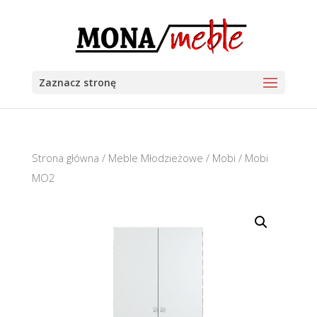
Zaznacz stronę
Strona główna
/
Meble Młodzieżowe
/
Mobi
/ Mobi
MO2