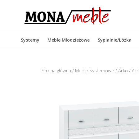
Systemy
Meble Młodzieżowe
Sypialnie/Łóżka
Strona główna
/
Meble Systemowe
/
Arko
/ Ark