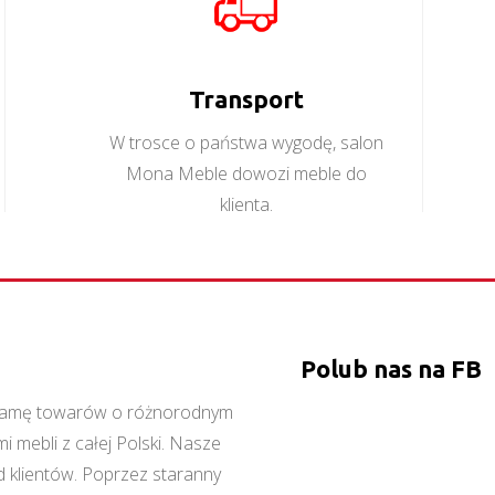
Więcej
Więcej
Transport
W trosce o państwa wygodę, salon
Mona Meble dowozi meble do
klienta.
Polub nas na FB
ą gamę towarów o różnorodnym
 mebli z całej Polski. Nasze
 klientów. Poprzez staranny