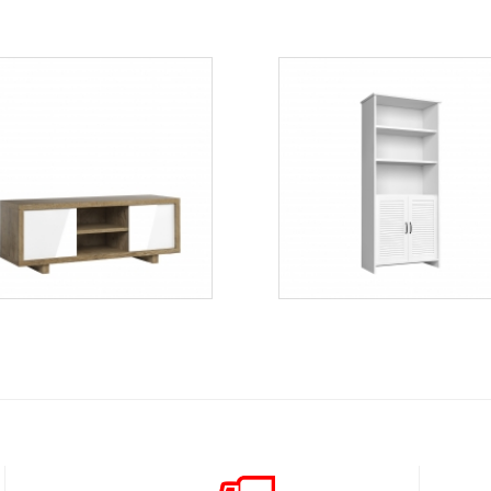
Aspen RTV
Orient W2D