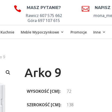


MASZ PYTANIE?
NAPISZ
Rawicz 607 575 662
mona_meb
Góra 697 107 615
Kuchnie
Meble Wypoczynkowe
Promocje
Inne
o 9
Arko 9
WYSOKOŚĆ [CM]:
72
SZEROKOŚĆ [CM]:
138