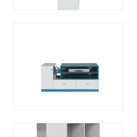
Mobi MO5
Więcej