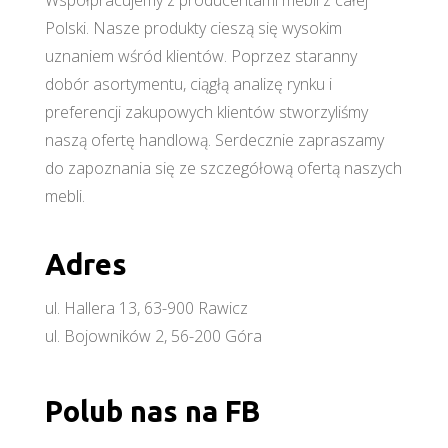
Współpracujemy z producentami mebli z całej
Polski. Nasze produkty cieszą się wysokim
uznaniem wśród klientów. Poprzez staranny
dobór asortymentu, ciągłą analizę rynku i
preferencji zakupowych klientów stworzyliśmy
naszą ofertę handlową. Serdecznie zapraszamy
do zapoznania się ze szczegółową ofertą naszych
mebli.
Adres
ul. Hallera 13, 63-900 Rawicz
ul. Bojowników 2, 56-200 Góra
Polub nas na FB