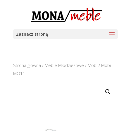
Zaznacz stronę
Strona główna
/
Meble Młodzieżowe
/
Mobi
/ Mobi
MO11