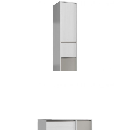
Mobi MO4
Więcej
Mati S1D