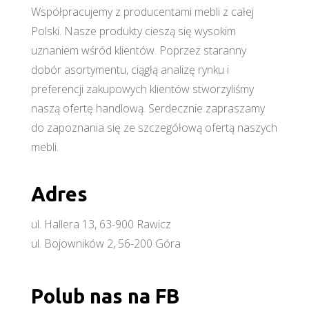
Współpracujemy z producentami mebli z całej
Polski. Nasze produkty cieszą się wysokim
uznaniem wśród klientów. Poprzez staranny
dobór asortymentu, ciągłą analizę rynku i
preferencji zakupowych klientów stworzyliśmy
naszą ofertę handlową. Serdecznie zapraszamy
do zapoznania się ze szczegółową ofertą naszych
mebli.
Adres
ul. Hallera 13, 63-900 Rawicz
ul. Bojowników 2, 56-200 Góra
Polub nas na FB