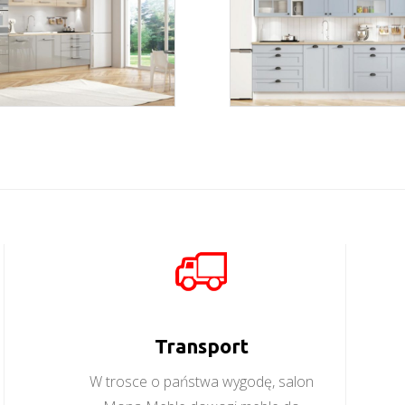
vera sonoma
scandi
Więcej
Więcej
Transport
W trosce o państwa wygodę, salon