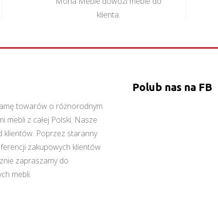
Mona Meble dowozi meble do
klienta.
Polub nas na FB
ą gamę towarów o różnorodnym
 mebli z całej Polski. Nasze
 klientów. Poprzez staranny
referencji zakupowych klientów
cznie zapraszamy do
ch mebli.