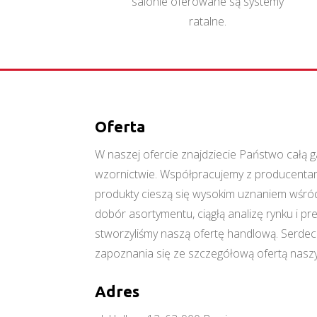
salonie oferowane są systemy
ratalne.
Oferta
W naszej ofercie znajdziecie Państwo cał
wzornictwie. Współpracujemy z producentami
produkty cieszą się wysokim uznaniem wśród
dobór asortymentu, ciągłą analizę rynku i p
stworzyliśmy naszą ofertę handlową. Serde
zapoznania się ze szczegółową ofertą naszy
Adres