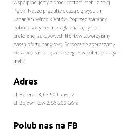
Współpracujemy z producentami mebli z całej
Polski. Nasze produkty cieszą się wysokim
uznaniem wśród klientów. Poprzez staranny
dobór asortymentu, ciągłą analizę rynku i
preferencji zakupowych klientów stworzyliśmy
naszą ofertę handlową. Serdecznie zapraszamy
do zapoznania się ze szczegółową ofertą naszych
mebli.
Adres
ul. Hallera 13, 63-900 Rawicz
ul. Bojowników 2, 56-200 Góra
Polub nas na FB