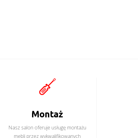
Montaż
Nasz salon oferuje usługę montażu
mebli przez wykwalifikowanych