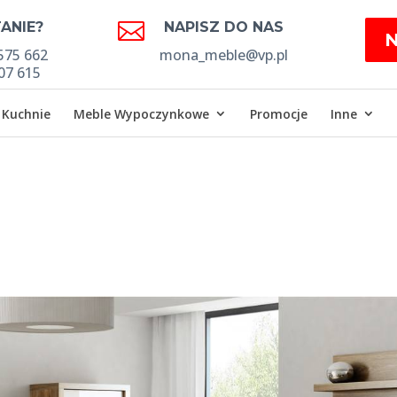

ANIE?
NAPISZ DO NAS
575 662
mona_meble@vp.pl
07 615
Kuchnie
Meble Wypoczynkowe
Promocje
Inne