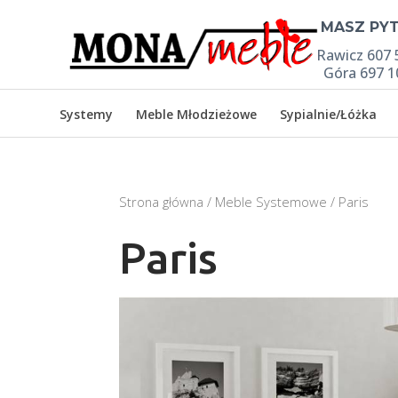

MASZ PYT
Rawicz 607 
Góra 697 1
Systemy
Meble Młodzieżowe
Sypialnie/Łóżka
Strona główna
/
Meble Systemowe
/ Paris
Paris