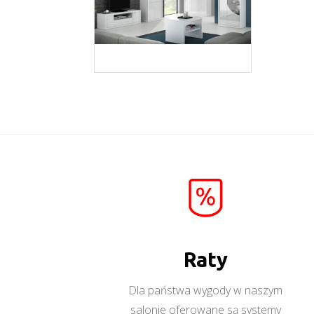
Paris
Więcej
Raty
Dla państwa wygody w naszym
salonie oferowane są systemy