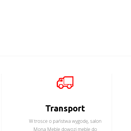
Transport
W trosce o państwa wygodę, salon
Mona Meble dowozi meble do