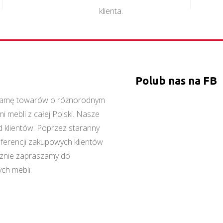
klienta.
Polub nas na FB
ą gamę towarów o różnorodnym
 mebli z całej Polski. Nasze
 klientów. Poprzez staranny
referencji zakupowych klientów
cznie zapraszamy do
ch mebli.