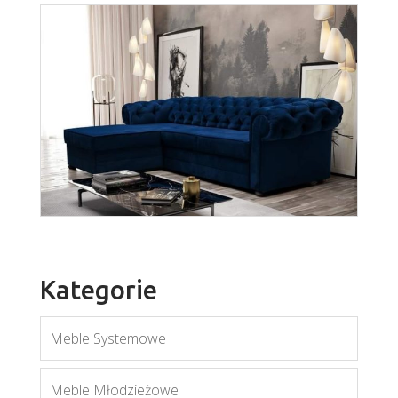
wer. Doris
Więcej
Kategorie
Meble Systemowe
Valentino
Meble Młodzieżowe