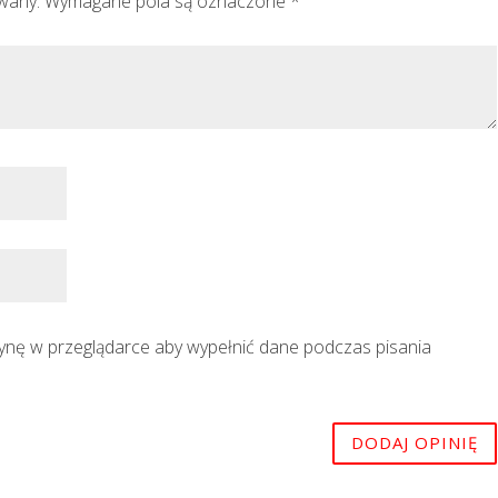
owany.
Wymagane pola są oznaczone
*
trynę w przeglądarce aby wypełnić dane podczas pisania