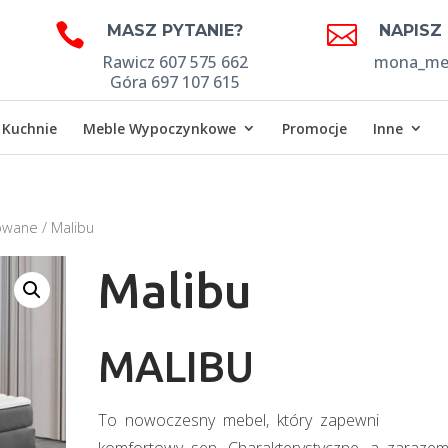


MASZ PYTANIE?
NAPISZ
Rawicz 607 575 662
mona_meb
Góra 697 107 615
Kuchnie
Meble Wypoczynkowe
Promocje
Inne
rowane
/ Malibu
Malibu
MALIBU
To nowoczesny mebel, który zapewni
komfortowy sen. Charakterystyczne, a zaraze