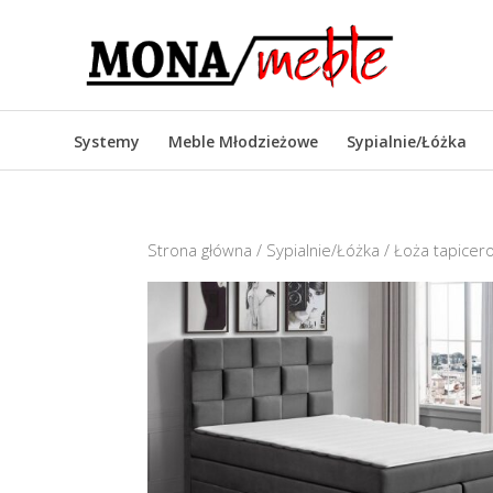
Systemy
Meble Młodzieżowe
Sypialnie/Łóżka
Strona główna
/
Sypialnie/Łóżka
/
Łoża tapice