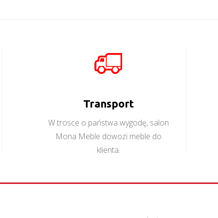
Lionel LI9
Więcej
Lionel LI15
Transport
Więcej
W trosce o państwa wygodę, salon
Mona Meble dowozi meble do
klienta.