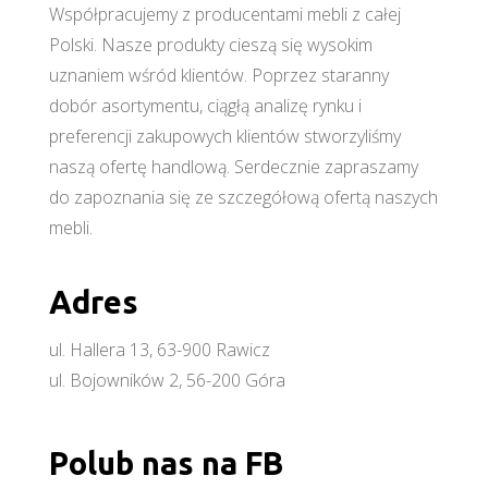
Współpracujemy z producentami mebli z całej
Polski. Nasze produkty cieszą się wysokim
uznaniem wśród klientów. Poprzez staranny
dobór asortymentu, ciągłą analizę rynku i
preferencji zakupowych klientów stworzyliśmy
naszą ofertę handlową. Serdecznie zapraszamy
do zapoznania się ze szczegółową ofertą naszych
mebli.
Adres
ul. Hallera 13, 63-900 Rawicz
ul. Bojowników 2, 56-200 Góra
Polub nas na FB