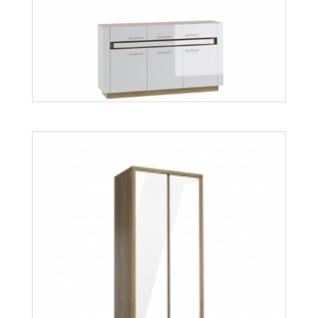
Aspen RTV
Więcej
Lineo LK6
Więcej