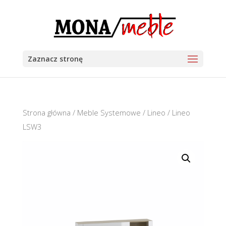
Zaznacz stronę
Strona główna
/
Meble Systemowe
/
Lineo
/ Lineo
LSW3