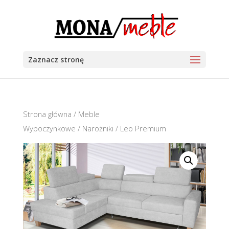
Zaznacz stronę
Strona główna
/
Meble
Wypoczynkowe
/
Narożniki
/ Leo Premium