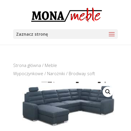
Zaznacz stronę
Strona główna
/
Meble
Wypoczynkowe
/
Narożniki
/ Brodway soft