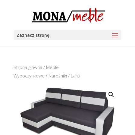
Zaznacz stronę
Strona główna
/
Meble
Wypoczynkowe
/
Narożniki
/ Lahti