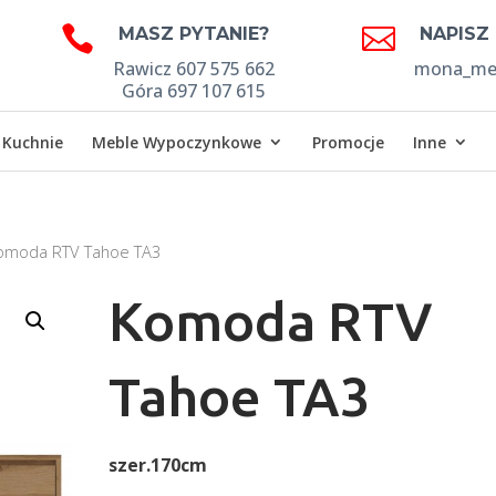


MASZ PYTANIE?
NAPISZ
Rawicz 607 575 662
mona_meb
Góra 697 107 615
Kuchnie
Meble Wypoczynkowe
Promocje
Inne
omoda RTV Tahoe TA3
Komoda RTV
Tahoe TA3
szer.170cm