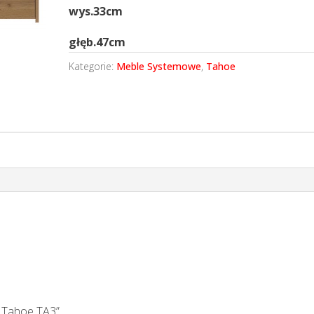
wys.33cm
głęb.47cm
Kategorie:
Meble Systemowe
,
Tahoe
 Tahoe TA3”