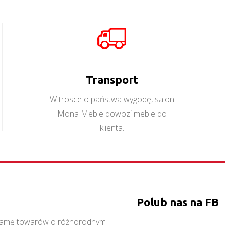
Orient ST
Więcej
Transport
W trosce o państwa wygodę, salon
Mona Meble dowozi meble do
klienta.
Polub nas na FB
ą gamę towarów o różnorodnym