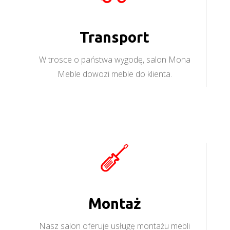
Transport
W trosce o państwa wygodę, salon Mona
Meble dowozi meble do klienta.
Montaż
Nasz salon oferuje usługę montażu mebli