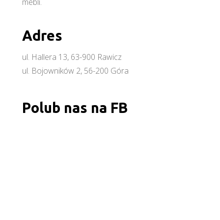
mebli.
Adres
ul. Hallera 13, 63-900 Rawicz
ul. Bojowników 2, 56-200 Góra
Polub nas na FB