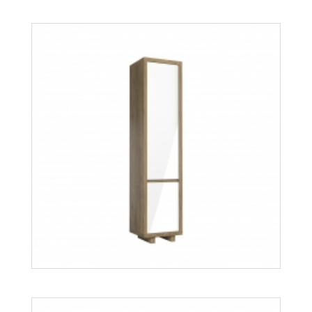
Orient K2D
Więcej