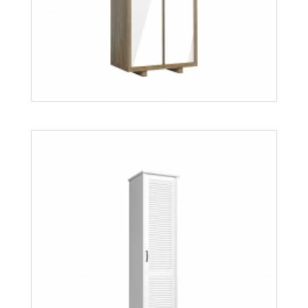
Orient W2DS
Więcej
Aspen SD