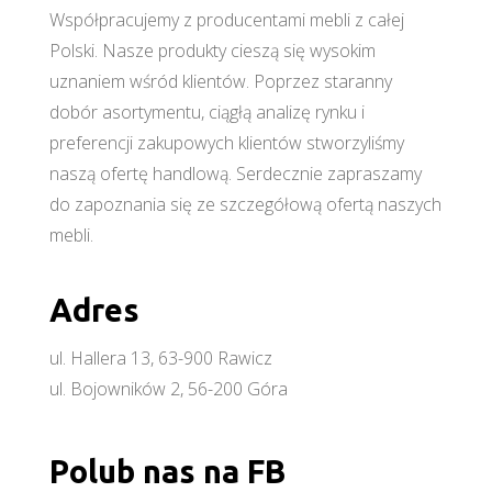
Współpracujemy z producentami mebli z całej
Polski. Nasze produkty cieszą się wysokim
uznaniem wśród klientów. Poprzez staranny
dobór asortymentu, ciągłą analizę rynku i
preferencji zakupowych klientów stworzyliśmy
naszą ofertę handlową. Serdecznie zapraszamy
do zapoznania się ze szczegółową ofertą naszych
mebli.
Adres
ul. Hallera 13, 63-900 Rawicz
ul. Bojowników 2, 56-200 Góra
Polub nas na FB