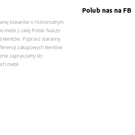
Polub nas na FB
ą gamę towarów o różnorodnym
 mebli z całej Polski. Nasze
 klientów. Poprzez staranny
referencji zakupowych klientów
cznie zapraszamy do
ch mebli.