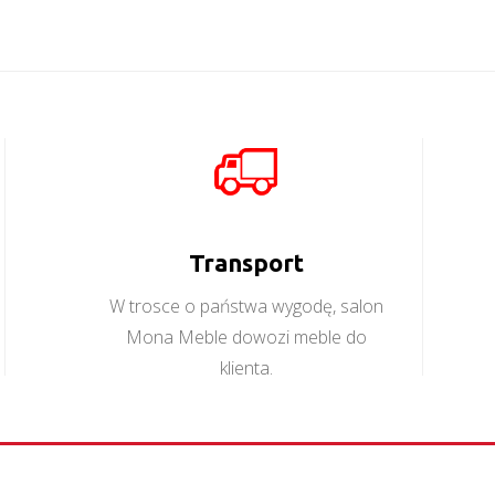
Stilo
Valentino
Więcej
Więcej
Transport
W trosce o państwa wygodę, salon
Mona Meble dowozi meble do
klienta.