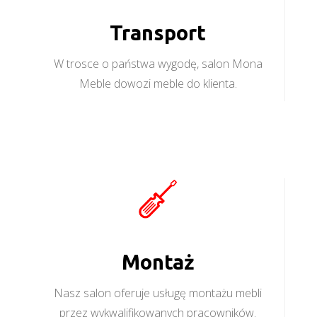
Transport
W trosce o państwa wygodę, salon Mona
Meble dowozi meble do klienta.
Montaż
Nasz salon oferuje usługę montażu mebli
przez wykwalifikowanych pracowników.