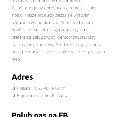
towarów o różnorodnym wzornictwie.
Współpracujemy z producentami mebli z całej
Polski. Nasze produkty cieszą się wysokim
uznaniem wśród klientów. Poprzez staranny
dobór asortymentu, ciągłą analizę rynku i
preferencji zakupowych klientów stworzyliśmy
naszą ofertę handlową. Serdecznie zapraszamy
do zapoznania się ze szczegółową ofertą naszych
mebli.
Adres
ul. Hallera 13, 63-900 Rawicz
ul. Bojowników 2, 56-200 Góra
Polub nas na FB