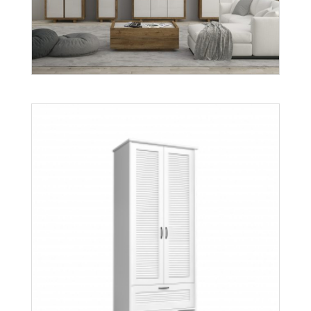
Aspen S1D
Więcej
Aspen
Więcej