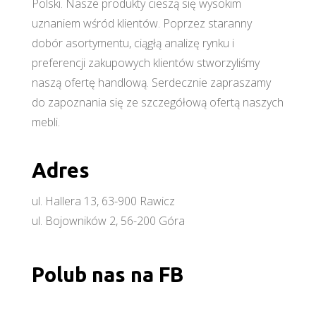
Polski. Nasze produkty cieszą się wysokim
uznaniem wśród klientów. Poprzez staranny
dobór asortymentu, ciągłą analizę rynku i
preferencji zakupowych klientów stworzyliśmy
naszą ofertę handlową. Serdecznie zapraszamy
do zapoznania się ze szczegółową ofertą naszych
mebli.
Adres
ul. Hallera 13, 63-900 Rawicz
ul. Bojowników 2, 56-200 Góra
Polub nas na FB