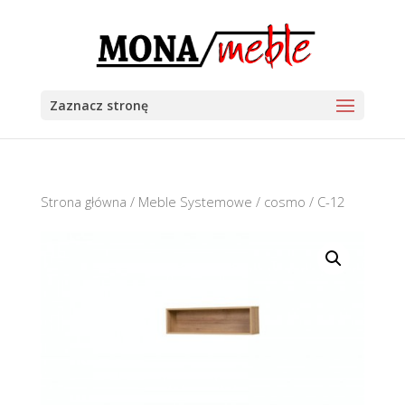
Zaznacz stronę
Strona główna
/
Meble Systemowe
/
cosmo
/ C-12