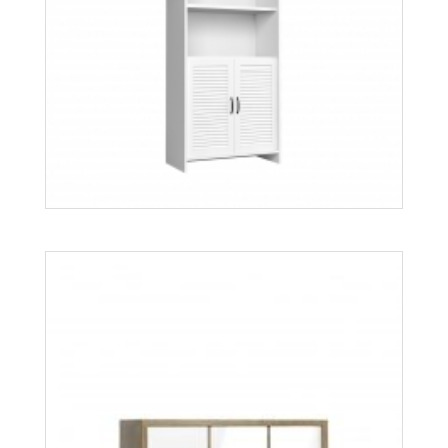
Orient W2DS
Więcej