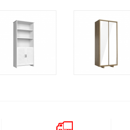
Orient W2D
Aspen SD