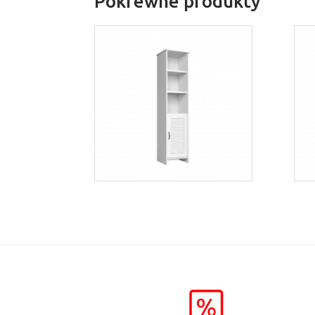
Pokrewne produkty
Orient W1D