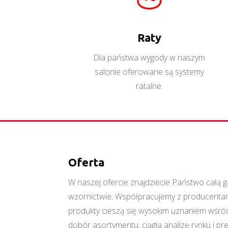
Więcej
Raty
Dla państwa wygody w naszym
salonie oferowane są systemy
ratalne.
Oferta
W naszej ofercie znajdziecie Państwo cał
wzornictwie. Współpracujemy z producentami
produkty cieszą się wysokim uznaniem wśród
dobór asortymentu, ciągłą analizę rynku i p