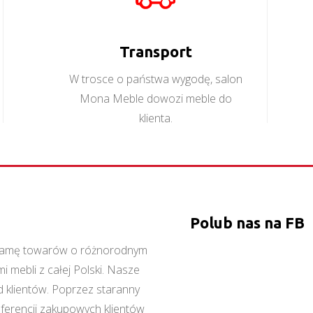
Więcej
Więcej
Transport
W trosce o państwa wygodę, salon
Mona Meble dowozi meble do
klienta.
Polub nas na FB
ą gamę towarów o różnorodnym
 mebli z całej Polski. Nasze
 klientów. Poprzez staranny
referencji zakupowych klientów