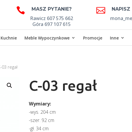


MASZ PYTANIE?
NAPISZ
Rawicz 607 575 662
mona_meb
Góra 697 107 615
Kuchnie
Meble Wypoczynkowe
Promocje
Inne
-03 regał
C-03 regał
Wymiary:
-wys. 204 cm
-szer. 92 cm
-gł. 34 cm