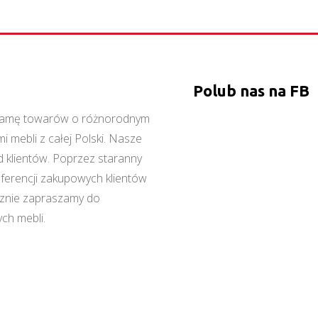
Polub nas na FB
ą gamę towarów o różnorodnym
 mebli z całej Polski. Nasze
 klientów. Poprzez staranny
referencji zakupowych klientów
cznie zapraszamy do
ch mebli.