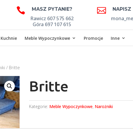


MASZ PYTANIE?
NAPISZ
Rawicz 607 575 662
mona_meb
Góra 697 107 615
Kuchnie
Meble Wypoczynkowe
Promocje
Inne
iki
/ Britte
Britte
Kategorie:
Meble Wypoczynkowe
,
Narożniki