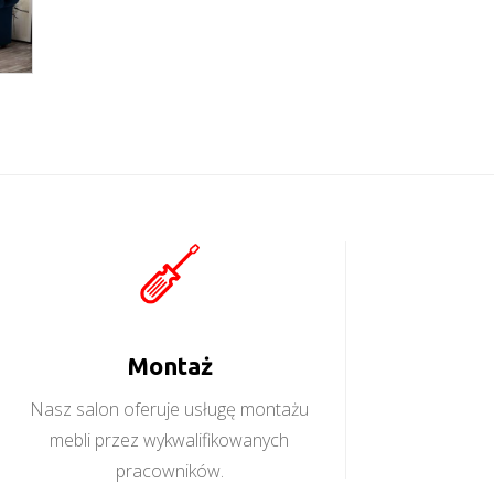
Montaż
Nasz salon oferuje usługę montażu
mebli przez wykwalifikowanych
pracowników.