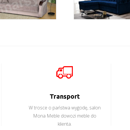
wer. Fibi
Valentino
Więcej
Więcej
Transport
W trosce o państwa wygodę, salon
Mona Meble dowozi meble do
klienta.