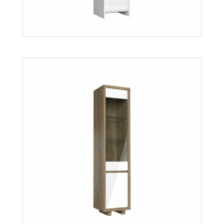
Więcej
Orient W1DS
Więcej