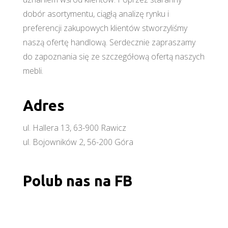
dobór asortymentu, ciągłą analizę rynku i
preferencji zakupowych klientów stworzyliśmy
naszą ofertę handlową. Serdecznie zapraszamy
do zapoznania się ze szczegółową ofertą naszych
mebli.
Adres
ul. Hallera 13, 63-900 Rawicz
ul. Bojowników 2, 56-200 Góra
Polub nas na FB