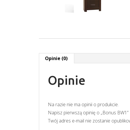
Opinie (0)
Opinie
Na razie nie ma opinii o produkcie.
Napisz pierwszą opinię o „Bonus BW1”
Twój adres e-mail nie zostanie opublik