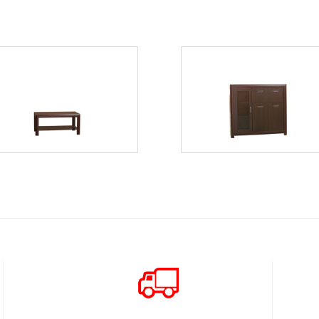
Bonus Błs1
Bonus BK05
Więcej
Więcej