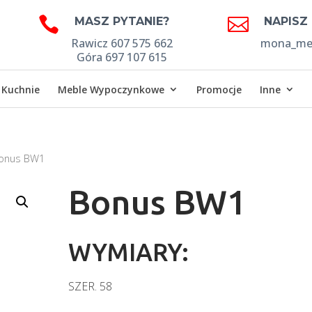


MASZ PYTANIE?
NAPISZ
Rawicz 607 575 662
mona_meb
Góra 697 107 615
Kuchnie
Meble Wypoczynkowe
Promocje
Inne
onus BW1
Bonus BW1
WYMIARY:
SZER.
58