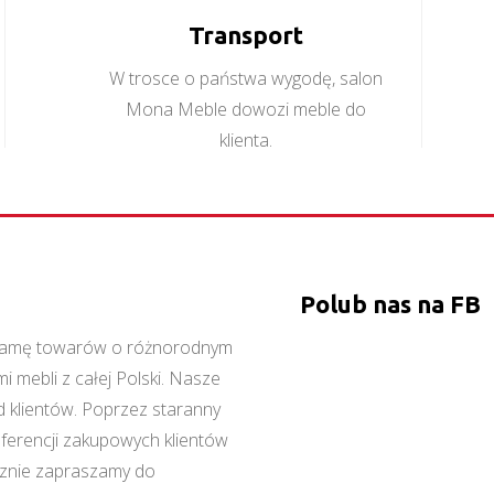
Transport
W trosce o państwa wygodę, salon
Mona Meble dowozi meble do
klienta.
Polub nas na FB
ą gamę towarów o różnorodnym
 mebli z całej Polski. Nasze
 klientów. Poprzez staranny
referencji zakupowych klientów
cznie zapraszamy do