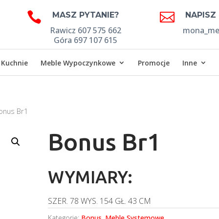


MASZ PYTANIE?
NAPISZ
Rawicz 607 575 662
mona_meb
Góra 697 107 615
Kuchnie
Meble Wypoczynkowe
Promocje
Inne
onus Br1
Bonus Br1
WYMIARY:
SZER.
78
WYS.
154
GŁ.
43 CM
Kategorie:
Bonus
,
Meble Systemowe