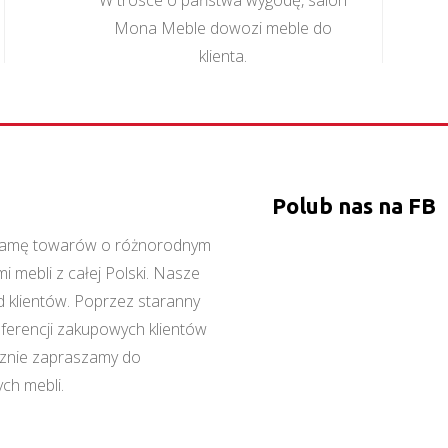
W trosce o państwa wygodę, salon
Mona Meble dowozi meble do
klienta.
Polub nas na FB
ą gamę towarów o różnorodnym
 mebli z całej Polski. Nasze
 klientów. Poprzez staranny
referencji zakupowych klientów
cznie zapraszamy do
ch mebli.