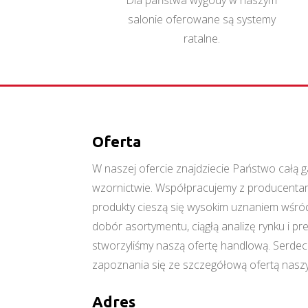
Dla państwa wygody w naszym
salonie oferowane są systemy
ratalne.
Oferta
W naszej ofercie znajdziecie Państwo cał
wzornictwie. Współpracujemy z producentami
produkty cieszą się wysokim uznaniem wśród
dobór asortymentu, ciągłą analizę rynku i p
stworzyliśmy naszą ofertę handlową. Serde
zapoznania się ze szczegółową ofertą naszy
Adres