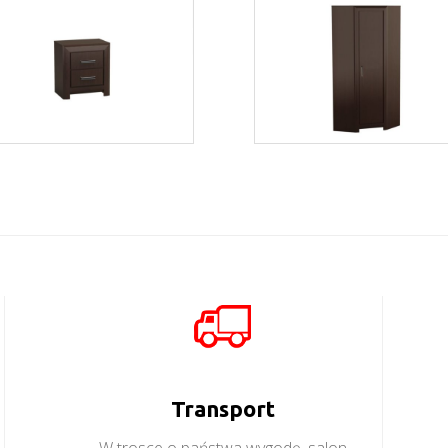
Bonus BT1
Bonus BSN1
Więcej
Więcej
Transport