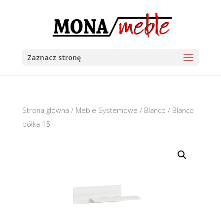
Zaznacz stronę
Strona główna
/
Meble Systemowe
/
Blanco
/ Blanco
półka 15