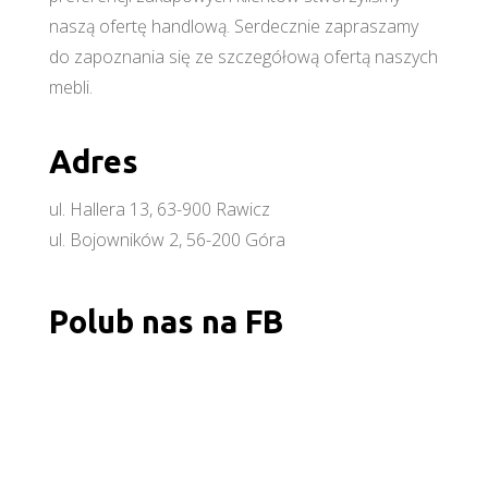
naszą ofertę handlową. Serdecznie zapraszamy
do zapoznania się ze szczegółową ofertą naszych
mebli.
Adres
ul. Hallera 13, 63-900 Rawicz
ul. Bojowników 2, 56-200 Góra
Polub nas na FB