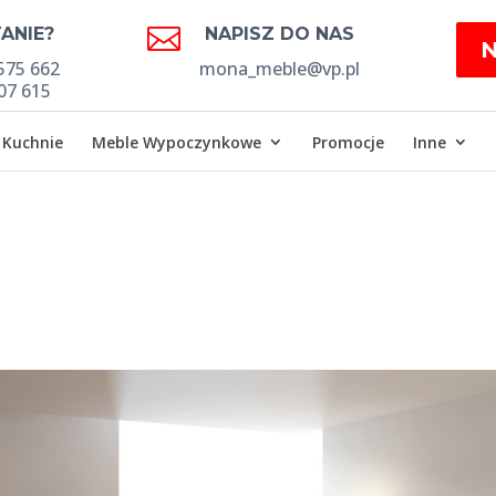

ANIE?
NAPISZ DO NAS
575 662
mona_meble@vp.pl
07 615
Kuchnie
Meble Wypoczynkowe
Promocje
Inne