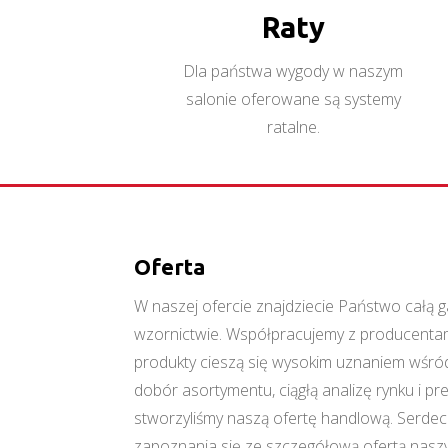
Raty
Dla państwa wygody w naszym
salonie oferowane są systemy
ratalne.
Oferta
W naszej ofercie znajdziecie Państwo cał
wzornictwie. Współpracujemy z producentami
produkty cieszą się wysokim uznaniem wśród
dobór asortymentu, ciągłą analizę rynku i p
stworzyliśmy naszą ofertę handlową. Serde
zapoznania się ze szczegółową ofertą naszy