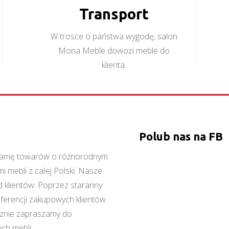
Transport
W trosce o państwa wygodę, salon
Mona Meble dowozi meble do
klienta.
Polub nas na FB
ą gamę towarów o różnorodnym
 mebli z całej Polski. Nasze
 klientów. Poprzez staranny
referencji zakupowych klientów
cznie zapraszamy do
ch mebli.