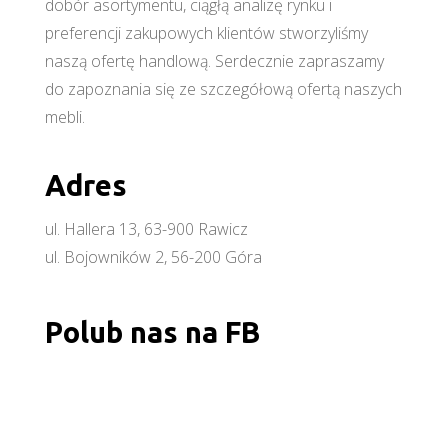
dobór asortymentu, ciągłą analizę rynku i
preferencji zakupowych klientów stworzyliśmy
naszą ofertę handlową. Serdecznie zapraszamy
do zapoznania się ze szczegółową ofertą naszych
mebli.
Adres
ul. Hallera 13, 63-900 Rawicz
ul. Bojowników 2, 56-200 Góra
Polub nas na FB