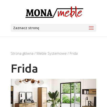
Zaznacz stronę
Strona główna
/
Meble Systemowe
/ Frida
Frida