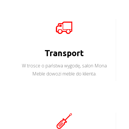
Transport
W trosce o państwa wygodę, salon Mona
Meble dowozi meble do klienta.