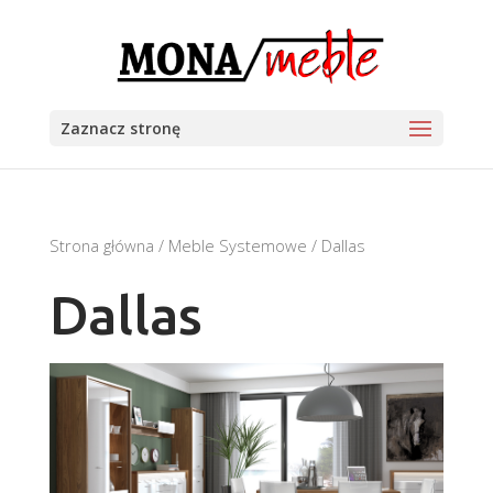
Zaznacz stronę
Strona główna
/
Meble Systemowe
/ Dallas
Dallas