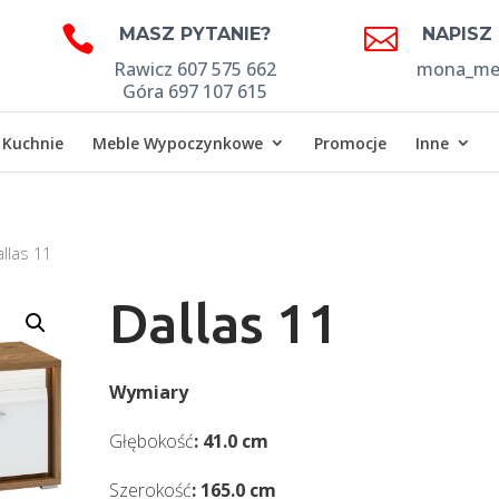


MASZ PYTANIE?
NAPISZ
Rawicz 607 575 662
mona_meb
Góra 697 107 615
Kuchnie
Meble Wypoczynkowe
Promocje
Inne
llas 11
Dallas 11
Wymiary
Głębokość
: 41.0 cm
Szerokość
: 165.0 cm