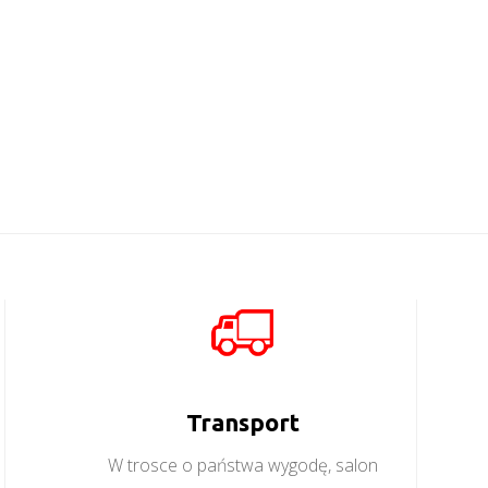
Dallas 07
Dallas 05
Więcej
Więcej
Transport
W trosce o państwa wygodę, salon