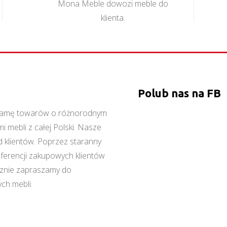
Mona Meble dowozi meble do
klienta.
Polub nas na FB
ą gamę towarów o różnorodnym
 mebli z całej Polski. Nasze
 klientów. Poprzez staranny
referencji zakupowych klientów
cznie zapraszamy do
ch mebli.