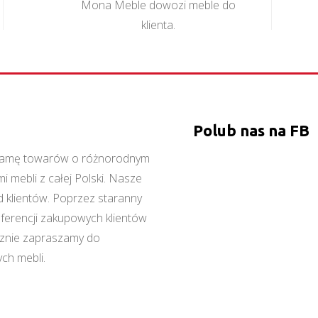
Mona Meble dowozi meble do
klienta.
Polub nas na FB
ą gamę towarów o różnorodnym
 mebli z całej Polski. Nasze
 klientów. Poprzez staranny
referencji zakupowych klientów
cznie zapraszamy do
ch mebli.