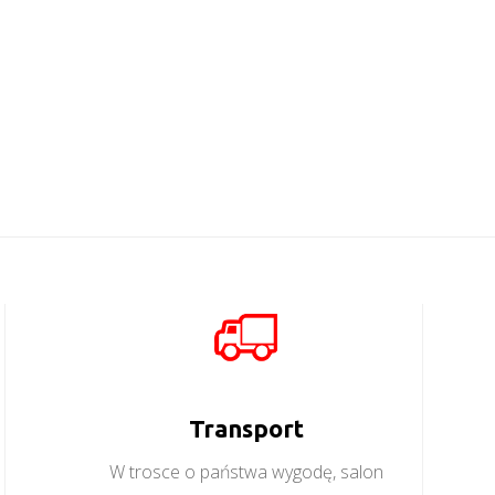
Transport
W trosce o państwa wygodę, salon